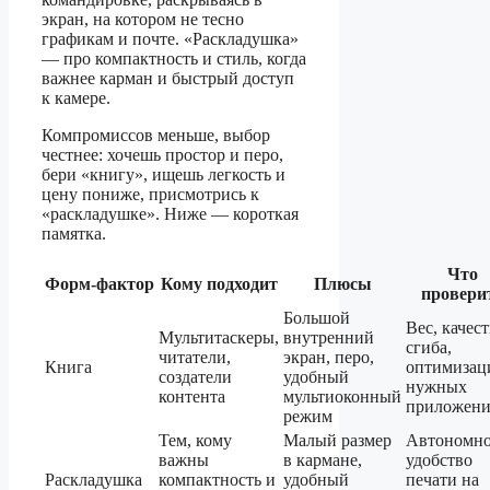
экран, на котором не тесно
графикам и почте. «Раскладушка»
— про компактность и стиль, когда
важнее карман и быстрый доступ
к камере.
Компромиссов меньше, выбор
честнее: хочешь простор и перо,
бери «книгу», ищешь легкость и
цену пониже, присмотрись к
«раскладушке». Ниже — короткая
памятка.
Что
Форм‑фактор
Кому подходит
Плюсы
провери
Большой
Вес, качес
Мультитаскеры,
внутренний
сгиба,
читатели,
экран, перо,
Книга
оптимиза
создатели
удобный
нужных
контента
мультиоконный
приложен
режим
Тем, кому
Малый размер
Автономно
важны
в кармане,
удобство
Раскладушка
компактность и
удобный
печати на